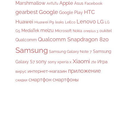
Apple
Marshmallow
Asus
Facebook
AnTuTu
gearbest
Google
HTC
Google Play
Lenovo
Huawei
LG
Huawei P9
leaks
LeEco
LG
meizu
MediaTek
Microsoft
oukitel
G5
Nokia
oneplus 3
Qualcomm Snapdragon 820
Qualcomm
Samsung
Samsung
Samsung Galaxy Note 7
Xiaomi
sony
Galaxy S7
Игра
sony xperia x
zte
приложение
интернет-магазин
вирус
смартфон
смартфоны
скидки