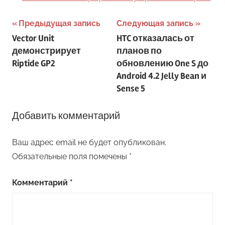
Навигация
Предыдущая запись
Следующая запись
Vector Unit
HTC отказалась от
по
демонстрирует
планов по
записям
Riptide GP2
обновлению One S до
Android 4.2 Jelly Bean и
Sense 5
Добавить комментарий
Ваш адрес email не будет опубликован.
Обязательные поля помечены
*
Комментарий
*