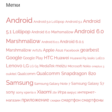
Метки
Android
Android
Android 5.0 Lollipop
Android 5.1
Android 6.0
5.1 Lollipop
Android 6.0 Marhsmallow
Marshmallow
Android 6.0.1
Android 6.0.1
gearbest
Apple
Marshmallow
Asus
Facebook
AnTuTu
Google
HTC
Huawei
Google Play
Huawei P9
leaks
LeEco
Lenovo
LG
meizu
MediaTek
Microsoft
LG G5
Nokia
oneplus 3
Qualcomm Snapdragon 820
Qualcomm
oukitel
Samsung
Samsung Galaxy S7
Samsung Galaxy Note 7
Xiaomi
sony
Игра
интернет-
sony xperia x
вирус
zte
приложение
смартфон
смартфоны
магазин
скидки