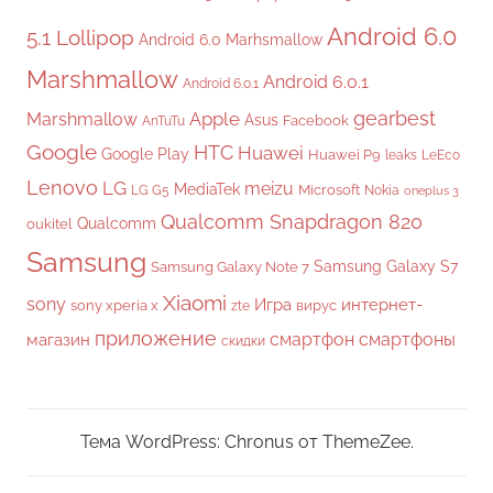
Android 6.0
5.1 Lollipop
Android 6.0 Marhsmallow
Marshmallow
Android 6.0.1
Android 6.0.1
gearbest
Apple
Marshmallow
Asus
Facebook
AnTuTu
Google
HTC
Huawei
Google Play
Huawei P9
leaks
LeEco
Lenovo
LG
meizu
MediaTek
Microsoft
LG G5
Nokia
oneplus 3
Qualcomm Snapdragon 820
Qualcomm
oukitel
Samsung
Samsung Galaxy S7
Samsung Galaxy Note 7
Xiaomi
sony
Игра
интернет-
sony xperia x
вирус
zte
приложение
смартфон
смартфоны
магазин
скидки
Тема WordPress: Chronus от ThemeZee.