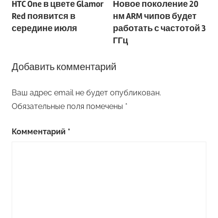
HTC One в цвете Glamor
Новое поколение 20
по
Red появится в
нм ARM чипов будет
записям
середине июля
работать с частотой 3
ГГц
Добавить комментарий
Ваш адрес email не будет опубликован.
Обязательные поля помечены
*
Комментарий
*