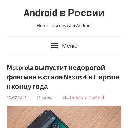
Перейти
Android в России
к
содержимому
Новости и слухи о Android
Меню
Motorola выпустит недорогой
флагман в стиле Nexus 4 в Европе
к концу года
10.07.2013
От:
alex
Из:
Новости Android