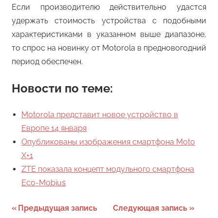
Если производителю действительно удастся
удержать стоимость устройства с подобными
характеристиками в указанном выше диапазоне,
то спрос на новинку от Motorola в предновогодний
период обеспечен.
Новости по теме:
Motorola представит новое устройство в
Европе 14 января
Опубликованы изображения смартфона Moto
X+1
ZTE показала концепт модульного смартфона
Eco-Mobius
Навигация
Предыдущая запись
Следующая запись