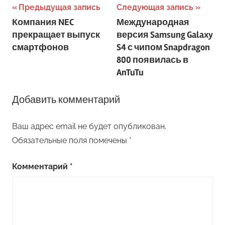
Навигация
Предыдущая запись
Следующая запись
Компания NEC
Международная
по
прекращает выпуск
версия Samsung Galaxy
записям
смартфонов
S4 с чипом Snapdragon
800 появилась в
AnTuTu
Добавить комментарий
Ваш адрес email не будет опубликован.
Обязательные поля помечены
*
Комментарий
*