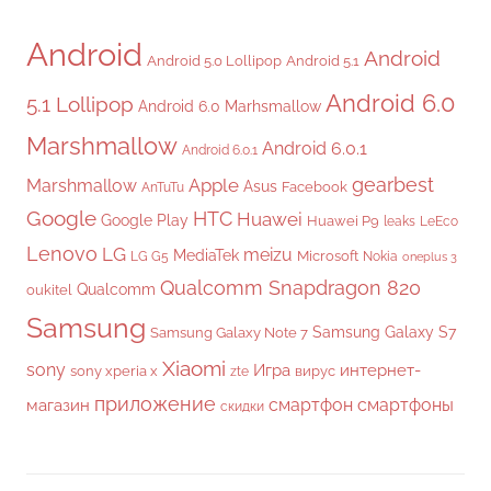
Android
Android
Android 5.0 Lollipop
Android 5.1
Android 6.0
5.1 Lollipop
Android 6.0 Marhsmallow
Marshmallow
Android 6.0.1
Android 6.0.1
gearbest
Apple
Marshmallow
Asus
Facebook
AnTuTu
Google
HTC
Huawei
Google Play
Huawei P9
leaks
LeEco
Lenovo
LG
meizu
MediaTek
Microsoft
LG G5
Nokia
oneplus 3
Qualcomm Snapdragon 820
Qualcomm
oukitel
Samsung
Samsung Galaxy S7
Samsung Galaxy Note 7
Xiaomi
sony
Игра
интернет-
sony xperia x
вирус
zte
приложение
смартфон
смартфоны
магазин
скидки