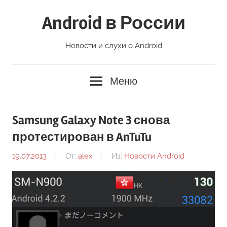
Перейти
Android в России
к
содержимому
Новости и слухи о Android
Меню
Samsung Galaxy Note 3 снова
протестирован в AnTuTu
19.07.2013
От:
alex
Из:
Новости Android