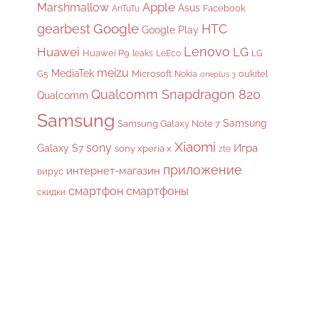
Apple
Marshmallow
Asus
Facebook
AnTuTu
gearbest
Google
HTC
Google Play
Lenovo
Huawei
LG
Huawei P9
leaks
LeEco
LG
meizu
MediaTek
Microsoft
oukitel
G5
Nokia
oneplus 3
Qualcomm Snapdragon 820
Qualcomm
Samsung
Samsung
Samsung Galaxy Note 7
Xiaomi
sony
Galaxy S7
Игра
sony xperia x
zte
приложение
интернет-магазин
вирус
смартфон
смартфоны
скидки