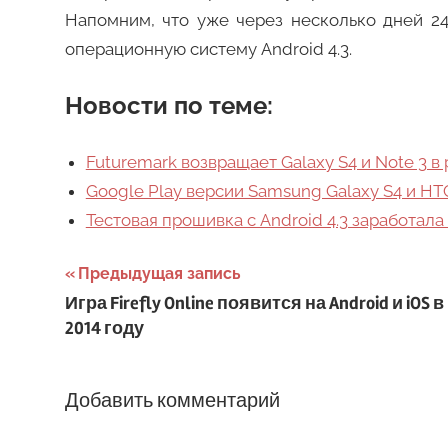
Напомним, что уже через несколько дней 2
операционную систему Android 4.3.
Новости по теме:
Futuremark возвращает Galaxy S4 и Note 3 в
Google Play версии Samsung Galaxy S4 и HT
Тестовая прошивка с Android 4.3 заработала
Навигация
Предыдущая запись
Игра Firefly Online появится на Android и iOS в
по
2014 году
записям
Добавить комментарий