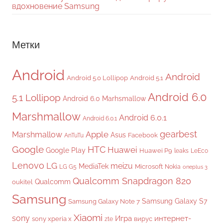
вдохновение Samsung
Метки
Android
Android
Android 5.0 Lollipop
Android 5.1
Android 6.0
5.1 Lollipop
Android 6.0 Marhsmallow
Marshmallow
Android 6.0.1
Android 6.0.1
gearbest
Apple
Marshmallow
Asus
Facebook
AnTuTu
Google
HTC
Huawei
Google Play
Huawei P9
leaks
LeEco
Lenovo
LG
meizu
MediaTek
Microsoft
LG G5
Nokia
oneplus 3
Qualcomm Snapdragon 820
Qualcomm
oukitel
Samsung
Samsung Galaxy S7
Samsung Galaxy Note 7
Xiaomi
sony
Игра
интернет-
sony xperia x
вирус
zte