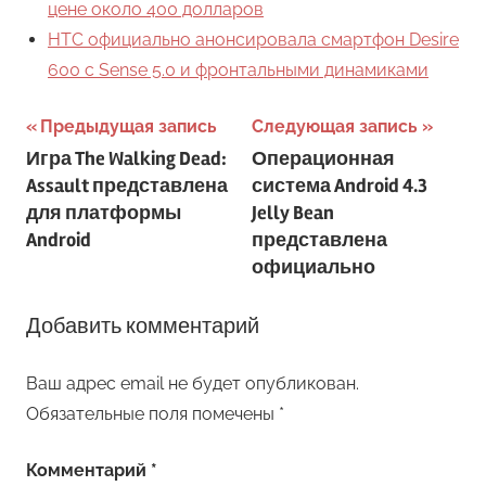
цене около 400 долларов
HTC официально анонсировала смартфон Desire
600 с Sense 5.0 и фронтальными динамиками
Навигация
Предыдущая запись
Следующая запись
Игра The Walking Dead:
Операционная
по
Assault представлена
система Android 4.3
записям
для платформы
Jelly Bean
Android
представлена
официально
Добавить комментарий
Ваш адрес email не будет опубликован.
Обязательные поля помечены
*
Комментарий
*