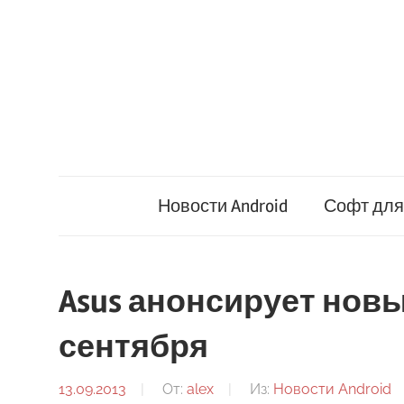
Перейти
к
содержимому
Новости Android
Софт для 
Asus анонсирует новый 
сентября
13.09.2013
От:
alex
Из:
Новости Android