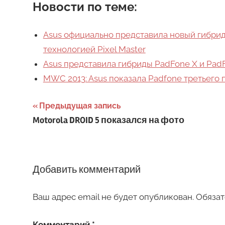
Новости по теме:
Asus официально представила новый гибрид 
технологией Pixel Master
Asus представила гибриды PadFone X и PadF
MWC 2013: Asus показала Padfone третьего
Навигация
Предыдущая запись
Motorola DROID 5 показался на фото
по
записям
Добавить комментарий
Ваш адрес email не будет опубликован.
Обязат
Комментарий
*