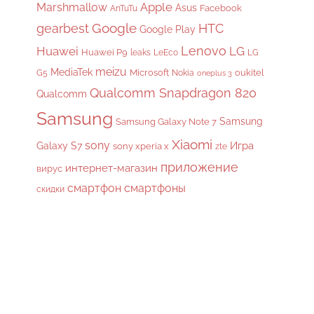
Apple
Marshmallow
Asus
Facebook
AnTuTu
gearbest
Google
HTC
Google Play
Lenovo
Huawei
LG
Huawei P9
leaks
LeEco
LG
meizu
MediaTek
Microsoft
oukitel
G5
Nokia
oneplus 3
Qualcomm Snapdragon 820
Qualcomm
Samsung
Samsung
Samsung Galaxy Note 7
Xiaomi
sony
Galaxy S7
Игра
sony xperia x
zte
приложение
интернет-магазин
вирус
смартфон
смартфоны
скидки