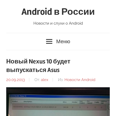
Перейти
Android в России
к
содержимому
Новости и слухи о Android
Меню
Новый Nexus 10 будет
выпускаться Asus
20.09.2013
От:
alex
Из:
Новости Android