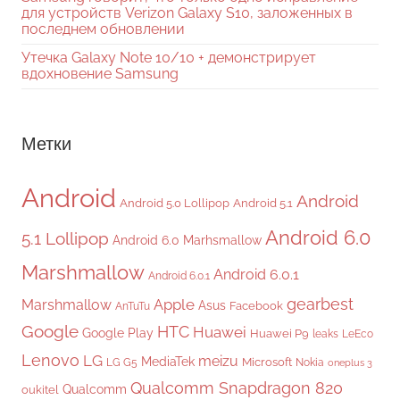
для устройств Verizon Galaxy S10, заложенных в
последнем обновлении
Утечка Galaxy Note 10/10 + демонстрирует
вдохновение Samsung
Метки
Android
Android
Android 5.0 Lollipop
Android 5.1
Android 6.0
5.1 Lollipop
Android 6.0 Marhsmallow
Marshmallow
Android 6.0.1
Android 6.0.1
gearbest
Apple
Marshmallow
Asus
Facebook
AnTuTu
Google
HTC
Huawei
Google Play
Huawei P9
leaks
LeEco
Lenovo
LG
meizu
MediaTek
Microsoft
LG G5
Nokia
oneplus 3
Qualcomm Snapdragon 820
Qualcomm
oukitel