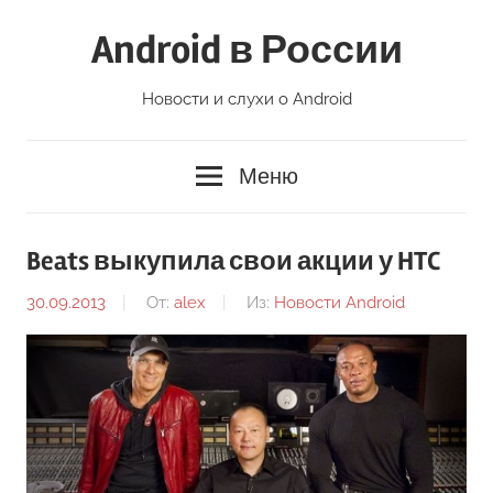
Перейти
Android в России
к
содержимому
Новости и слухи о Android
Меню
Beats выкупила свои акции у HTC
30.09.2013
От:
alex
Из:
Новости Android