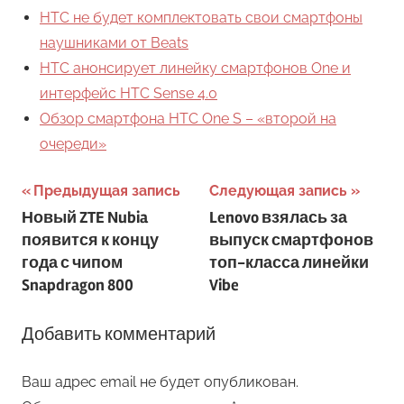
HTC не будет комплектовать свои смартфоны
наушниками от Beats
HTC анонсирует линейку смартфонов One и
интерфейс HTC Sense 4.0
Обзор смартфона HTC One S – «второй на
очереди»
Навигация
Предыдущая запись
Следующая запись
Новый ZTE Nubia
Lenovo взялась за
по
появится к концу
выпуск смартфонов
записям
года с чипом
топ-класса линейки
Snapdragon 800
Vibe
Добавить комментарий
Ваш адрес email не будет опубликован.