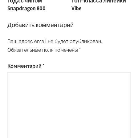
записям
года с чипом
топ-класса линейки
Snapdragon 800
Vibe
Добавить комментарий
Ваш адрес email не будет опубликован.
Обязательные поля помечены
*
Комментарий
*