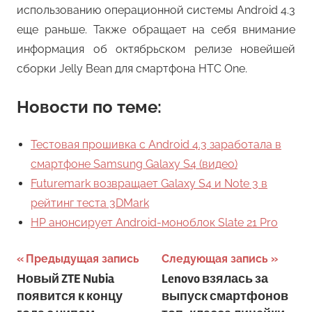
использованию операционной системы Android 4.3
еще раньше. Также обращает на себя внимание
информация об октябрьском релизе новейшей
сборки Jelly Bean для смартфона HTC One.
Новости по теме:
Тестовая прошивка с Android 4.3 заработала в
смартфоне Samsung Galaxy S4 (видео)
Futuremark возвращает Galaxy S4 и Note 3 в
рейтинг теста 3DMark
HP анонсирует Android-моноблок Slate 21 Pro
Навигация
Предыдущая запись
Следующая запись
Новый ZTE Nubia
Lenovo взялась за
по
появится к концу
выпуск смартфонов