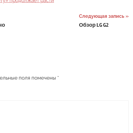
орту» продолжает расти
Следующая запись
но
Обзор LG G2
ельные поля помечены
*