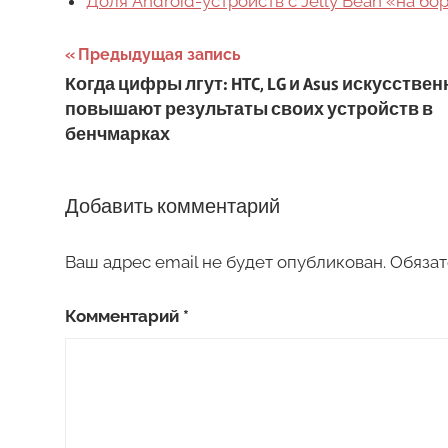
Доля Android-устройств с Jelly Bean «на б
Навигация
Предыдущая запись
Когда цифры лгут: HTC, LG и Asus искусствен
по
повышают результаты своих устройств в
записям
бенчмарках
Добавить комментарий
Ваш адрес email не будет опубликован.
Обязат
Комментарий
*