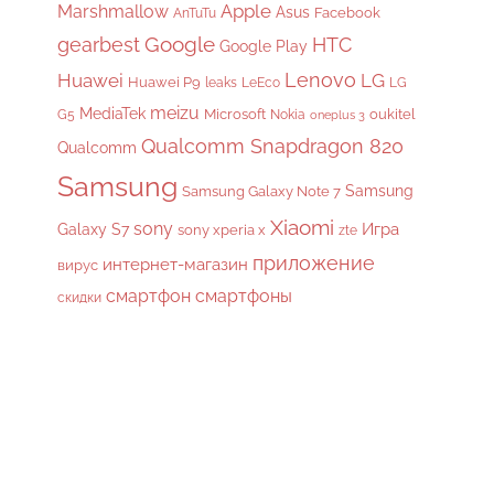
Apple
Marshmallow
Asus
Facebook
AnTuTu
gearbest
Google
HTC
Google Play
Lenovo
Huawei
LG
Huawei P9
leaks
LeEco
LG
meizu
MediaTek
Microsoft
oukitel
G5
Nokia
oneplus 3
Qualcomm Snapdragon 820
Qualcomm
Samsung
Samsung
Samsung Galaxy Note 7
Xiaomi
sony
Galaxy S7
Игра
sony xperia x
zte
приложение
интернет-магазин
вирус
смартфон
смартфоны
скидки