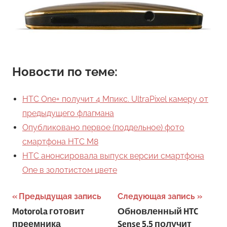
Новости по теме:
HTC One+ получит 4 Мпикс. UltraPixel камеру от
предыдущего флагмана
Опубликовано первое (поддельное) фото
смартфона HTC M8
HTC анонсировала выпуск версии смартфона
One в золотистом цвете
Навигация
Предыдущая запись
Следующая запись
Motorola готовит
Обновленный HTC
по
преемника
Sense 5.5 получит