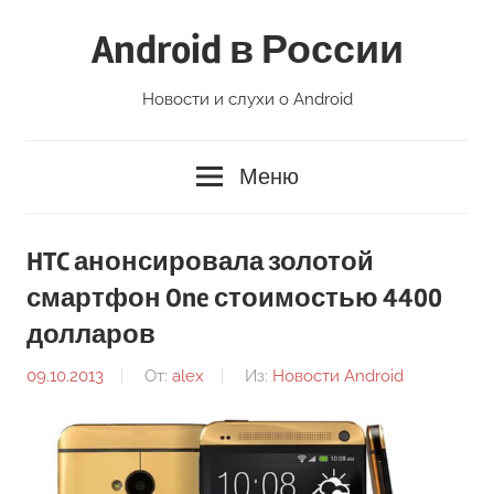
Перейти
Android в России
к
содержимому
Новости и слухи о Android
Меню
HTC анонсировала золотой
смартфон One стоимостью 4400
долларов
09.10.2013
От:
alex
Из:
Новости Android