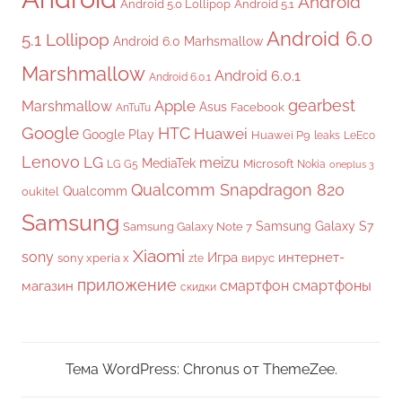
Android
Android 5.0 Lollipop
Android 5.1
Android 6.0
5.1 Lollipop
Android 6.0 Marhsmallow
Marshmallow
Android 6.0.1
Android 6.0.1
gearbest
Apple
Marshmallow
Asus
Facebook
AnTuTu
Google
HTC
Huawei
Google Play
Huawei P9
leaks
LeEco
Lenovo
LG
meizu
MediaTek
Microsoft
LG G5
Nokia
oneplus 3
Qualcomm Snapdragon 820
Qualcomm
oukitel
Samsung
Samsung Galaxy S7
Samsung Galaxy Note 7
Xiaomi
sony
Игра
интернет-
sony xperia x
вирус
zte
приложение
смартфон
смартфоны
магазин
скидки
Тема WordPress: Chronus от ThemeZee.