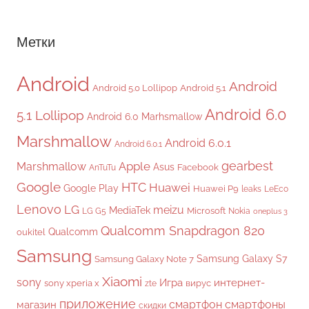
Метки
Android
Android
Android 5.0 Lollipop
Android 5.1
Android 6.0
5.1 Lollipop
Android 6.0 Marhsmallow
Marshmallow
Android 6.0.1
Android 6.0.1
gearbest
Apple
Marshmallow
Asus
Facebook
AnTuTu
Google
HTC
Huawei
Google Play
Huawei P9
leaks
LeEco
Lenovo
LG
meizu
MediaTek
Microsoft
LG G5
Nokia
oneplus 3
Qualcomm Snapdragon 820
Qualcomm
oukitel
Samsung
Samsung Galaxy S7
Samsung Galaxy Note 7
Xiaomi
sony
Игра
интернет-
sony xperia x
вирус
zte
приложение
смартфон
смартфоны
магазин
скидки