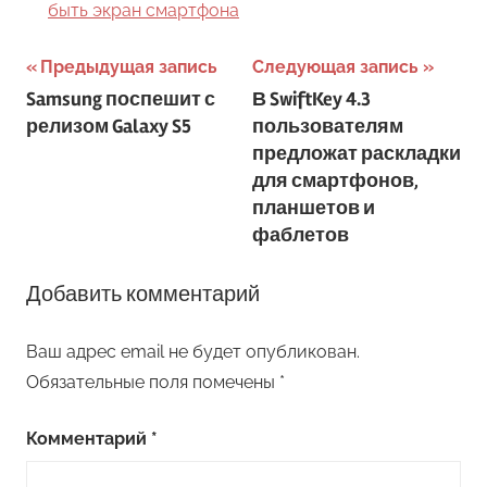
быть экран смартфона
Навигация
Предыдущая запись
Следующая запись
Samsung поспешит с
В SwiftKey 4.3
по
релизом Galaxy S5
пользователям
записям
предложат раскладки
для смартфонов,
планшетов и
фаблетов
Добавить комментарий
Ваш адрес email не будет опубликован.
Обязательные поля помечены
*
Комментарий
*