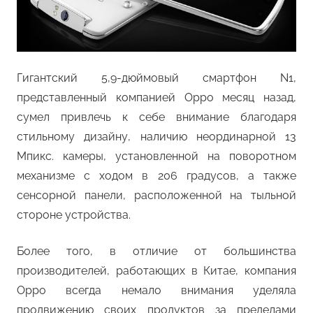
https://www.slotraffiahmad88.com/
https://www.slotraffiahmad.net/
https://www.slotraffiahmad.org/
https://slotgacor-maxwin.com/
Гигантский 5,9-дюймовый смартфон N1,
https://www.nausenaadventures.com/
представленный компанией Oppo месяц назад,
https://www.kawasan303.org/
сумел привлечь к себе внимание благодаря
https://slotscatterhitamgacor.com/
стильному дизайну, наличию неординарной 13
https://superscatterhitam.com/
Мпикс. камеры, установленной на поворотном
https://www.slotraffiahmad.id/
механизме с ходом в 206 градусов, а также
https://suleslotgacor.com/
сенсорной панели, расположенной на тыльной
https://www.kawasan303.com/
стороне устройства.
https://pgslottop.id/
https://kawasan138.com/
Более того, в отличие от большинства
https://slotsuleofficial.com/
производителей, работающих в Китае, компания
https://slot-raffi-ahmad.com/
Oppo всегда немало внимания уделяла
https://scatterhitamgacor.com/
продвижению своих продуктов за пределами