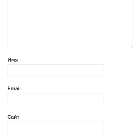
Имя
Email
Сайт