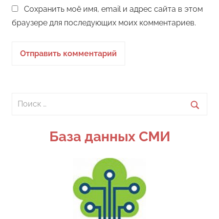
Сохранить моё имя, email и адрес сайта в этом
браузере для последующих моих комментариев.
Поиск
для:
Поиск
База данных СМИ