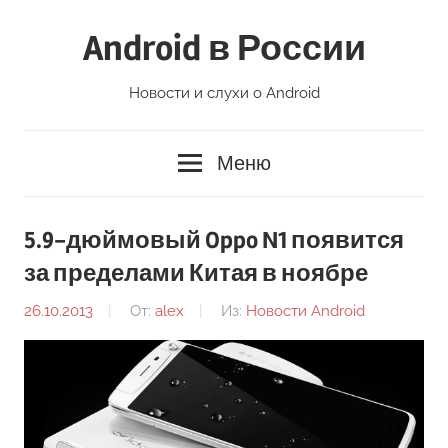
Перейти
Android в России
https://slotjitu.com/
к
https://linkslotjitu.com/
содержимому
Новости и слухи о Android
jual303
jual 303
slot
Меню
https://heylink.me/jual303/
https://www.slotjitu.id/
https://slot-gacor.id
5.9-дюймовый Oppo N1 появится
https://slot-gacor-2026.com
за пределами Китая в ноябре
https://adslotgacor.com/
26.10.2013
От:
alex
Из:
Новости Android
https://slotgacor77.id/
https://slotjitu.net/
https://www.slotdepo10k.id/
https://www.slotraffiahmad77.com/
https://togelsgp2023.com/