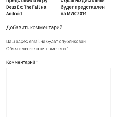
представила игру
с Quad HD дисплеем
записям
Deus Ex: The Fall на
будет представлен
Android
на MWC 2014
Добавить комментарий
Ваш адрес email не будет опубликован.
Обязательные поля помечены
*
Комментарий
*