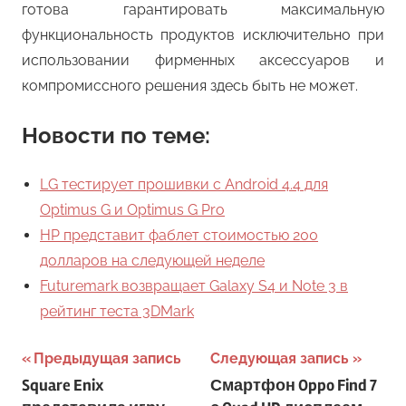
готова гарантировать максимальную
функциональность продуктов исключительно при
использовании фирменных аксессуаров и
компромиссного решения здесь быть не может.
Новости по теме:
LG тестирует прошивки с Android 4.4 для
Optimus G и Optimus G Pro
HP представит фаблет стоимостью 200
долларов на следующей неделе
Futuremark возвращает Galaxy S4 и Note 3 в
рейтинг теста 3DMark
Навигация
Предыдущая запись
Следующая запись
Square Enix
Смартфон Oppo Find 7
по