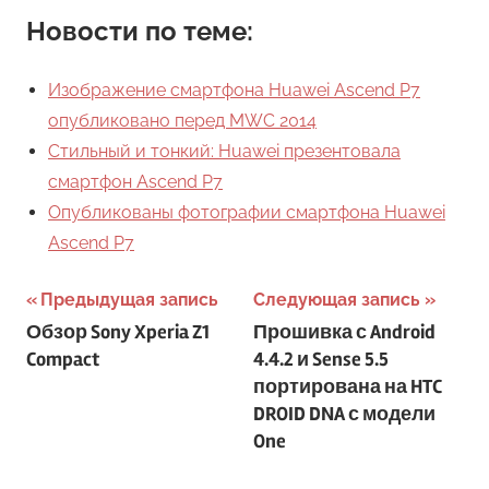
Новости по теме:
Изображение смартфона Huawei Ascend P7
опубликовано перед MWC 2014
Стильный и тонкий: Huawei презентовала
смартфон Ascend P7
Опубликованы фотографии смартфона Huawei
Ascend P7
Навигация
Предыдущая запись
Следующая запись
Обзор Sony Xperia Z1
Прошивка с Android
по
Compact
4.4.2 и Sense 5.5
записям
портирована на HTC
DROID DNA с модели
One