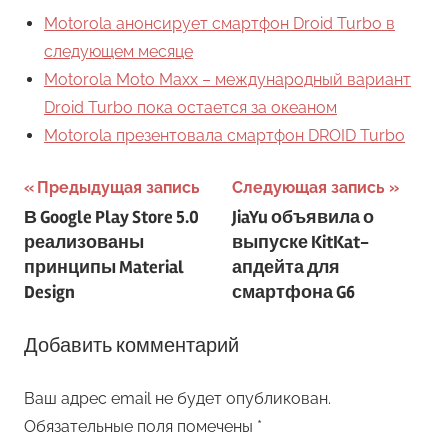
Motorola анонсирует смартфон Droid Turbo в
следующем месяце
Motorola Moto Maxx – международный вариант
Droid Turbo пока остается за океаном
Motorola презентовала смартфон DROID Turbo
Навигация
Предыдущая запись
Следующая запись
В Google Play Store 5.0
JiaYu объявила о
по
реализованы
выпуске KitKat-
записям
принципы Material
апдейта для
Design
смартфона G6
Добавить комментарий
Ваш адрес email не будет опубликован.
Обязательные поля помечены
*