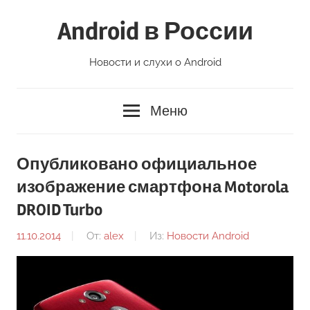
Перейти
Android в России
к
содержимому
Новости и слухи о Android
Меню
Опубликовано официальное
изображение смартфона Motorola
DROID Turbo
11.10.2014
От:
alex
Из:
Новости Android