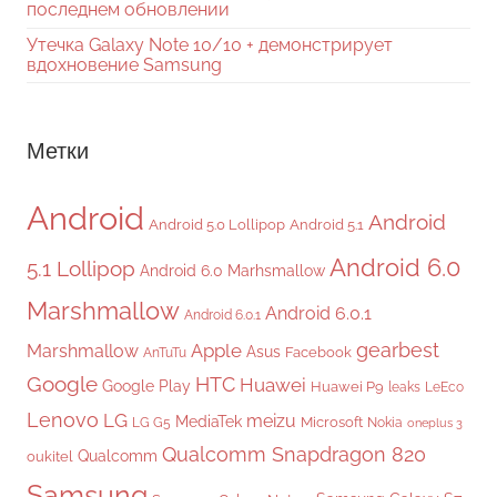
последнем обновлении
Утечка Galaxy Note 10/10 + демонстрирует
вдохновение Samsung
Метки
Android
Android
Android 5.0 Lollipop
Android 5.1
Android 6.0
5.1 Lollipop
Android 6.0 Marhsmallow
Marshmallow
Android 6.0.1
Android 6.0.1
gearbest
Apple
Marshmallow
Asus
Facebook
AnTuTu
Google
HTC
Huawei
Google Play
Huawei P9
leaks
LeEco
Lenovo
LG
meizu
MediaTek
Microsoft
LG G5
Nokia
oneplus 3
Qualcomm Snapdragon 820
Qualcomm
oukitel
Samsung