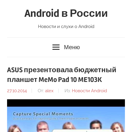
Перейти
Android в России
к
содержимому
Новости и слухи о Android
Меню
ASUS презентовала бюджетный
планшет MeMo Pad 10 ME103K
27.10.2014
От:
alex
Из:
Новости Android