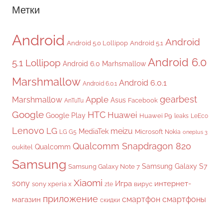
Метки
Android
Android
Android 5.0 Lollipop
Android 5.1
Android 6.0
5.1 Lollipop
Android 6.0 Marhsmallow
Marshmallow
Android 6.0.1
Android 6.0.1
gearbest
Apple
Marshmallow
Asus
Facebook
AnTuTu
Google
HTC
Huawei
Google Play
Huawei P9
leaks
LeEco
Lenovo
LG
meizu
MediaTek
Microsoft
LG G5
Nokia
oneplus 3
Qualcomm Snapdragon 820
Qualcomm
oukitel
Samsung
Samsung Galaxy S7
Samsung Galaxy Note 7
Xiaomi
sony
Игра
интернет-
sony xperia x
вирус
zte
приложение
смартфон
смартфоны
магазин
скидки