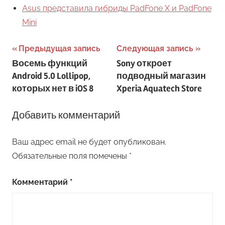
Asus представила гибриды PadFone X и PadFone
Mini
Навигация
Предыдущая запись
Следующая запись
Восемь функций
Sony откроет
по
Android 5.0 Lollipop,
подводный магазин
записям
которых нет в iOS 8
Xperia Aquatech Store
Добавить комментарий
Ваш адрес email не будет опубликован.
Обязательные поля помечены
*
Комментарий
*