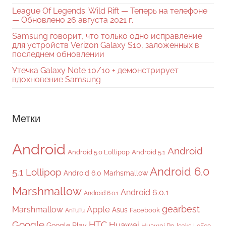
League Of Legends: Wild Rift — Теперь на телефоне
— Обновлено 26 августа 2021 г.
Samsung говорит, что только одно исправление
для устройств Verizon Galaxy S10, заложенных в
последнем обновлении
Утечка Galaxy Note 10/10 + демонстрирует
вдохновение Samsung
Метки
Android
Android
Android 5.0 Lollipop
Android 5.1
Android 6.0
5.1 Lollipop
Android 6.0 Marhsmallow
Marshmallow
Android 6.0.1
Android 6.0.1
gearbest
Apple
Marshmallow
Asus
Facebook
AnTuTu
Google
HTC
Huawei
Google Play
Huawei P9