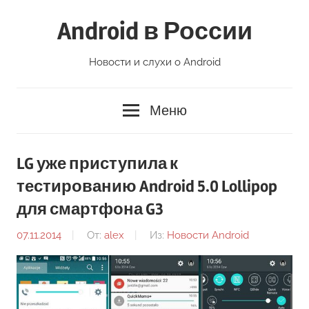
Перейти
Android в России
к
содержимому
Новости и слухи о Android
Меню
LG уже приступила к
тестированию Android 5.0 Lollipop
для смартфона G3
07.11.2014
От:
alex
Из:
Новости Android