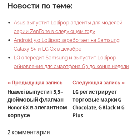
Новости по теме:
Asus выпустит Lollipop апдейты для моделей
серии ZenFone в следующем году
Android 5.0 Lollipop заработает на Samsung
Galaxy S5 и LG G3 в декабре
LG опередит Samsung и выпустит Lollipop
обновление для смартфона G3 до конца недели
Навигация
Предыдущая запись
Следующая запись
Huawei выпустит 5,5-
LG регистрирует
по
дюймовый флагман
торговые марки G
записям
Honor 6X в элегантном
Chocolate, G Black и G
корпусе
Plus
2 комментария