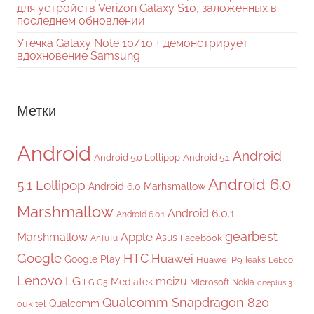
для устройств Verizon Galaxy S10, заложенных в
последнем обновлении
Утечка Galaxy Note 10/10 + демонстрирует
вдохновение Samsung
Метки
Android
Android
Android 5.0 Lollipop
Android 5.1
Android 6.0
5.1 Lollipop
Android 6.0 Marhsmallow
Marshmallow
Android 6.0.1
Android 6.0.1
gearbest
Apple
Marshmallow
Asus
Facebook
AnTuTu
Google
HTC
Huawei
Google Play
Huawei P9
leaks
LeEco
Lenovo
LG
meizu
MediaTek
Microsoft
LG G5
Nokia
oneplus 3
Qualcomm Snapdragon 820
Qualcomm
oukitel