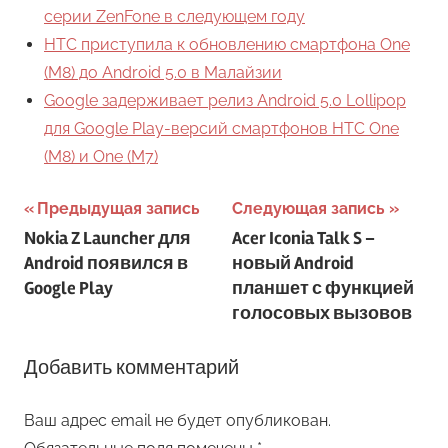
серии ZenFone в следующем году
HTC приступила к обновлению смартфона One
(M8) до Android 5.0 в Малайзии
Google задерживает релиз Android 5.0 Lollipop
для Google Play-версий смартфонов HTC One
(M8) и One (M7)
Навигация
Предыдущая запись
Следующая запись
Nokia Z Launcher для
Acer Iconia Talk S –
по
Android появился в
новый Android
записям
Google Play
планшет с функцией
голосовых вызовов
Добавить комментарий
Ваш адрес email не будет опубликован.