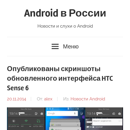
Перейти
Android в России
к
содержимому
Новости и слухи о Android
Меню
Опубликованы скриншоты
обновленного интерфейса HTC
Sense 6
20.11.2014
От:
alex
Из:
Новости Android