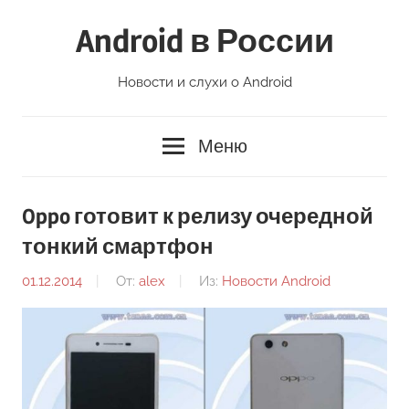
Перейти
Android в России
к
содержимому
Новости и слухи о Android
Меню
Oppo готовит к релизу очередной
тонкий смартфон
01.12.2014
От:
alex
Из:
Новости Android