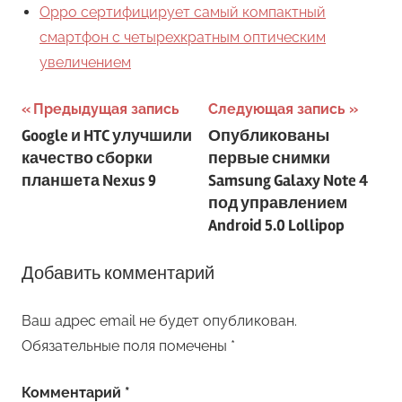
Oppo сертифицирует самый компактный
смартфон с четырехкратным оптическим
увеличением
Навигация
Предыдущая запись
Следующая запись
Google и HTC улучшили
Опубликованы
по
качество сборки
первые снимки
записям
планшета Nexus 9
Samsung Galaxy Note 4
под управлением
Android 5.0 Lollipop
Добавить комментарий
Ваш адрес email не будет опубликован.
Обязательные поля помечены
*
Комментарий
*