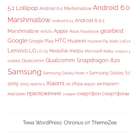
Android 6.0
5.1 Lollipop
Android 6.0 Marhsmallow
Marshmallow
Android 6.0.1
Android 6.0.1
gearbest
Apple
Marshmallow
Asus
Facebook
AnTuTu
Google
HTC
Huawei
Google Play
Huawei P9
leaks
LeEco
Lenovo
LG
meizu
MediaTek
Microsoft
LG G5
Nokia
oneplus 3
Qualcomm Snapdragon 820
Qualcomm
oukitel
Samsung
Samsung Galaxy S7
Samsung Galaxy Note 7
Xiaomi
sony
Игра
интернет-
sony xperia x
вирус
zte
приложение
смартфон
смартфоны
магазин
скидки
Тема WordPress: Chronus от ThemeZee.