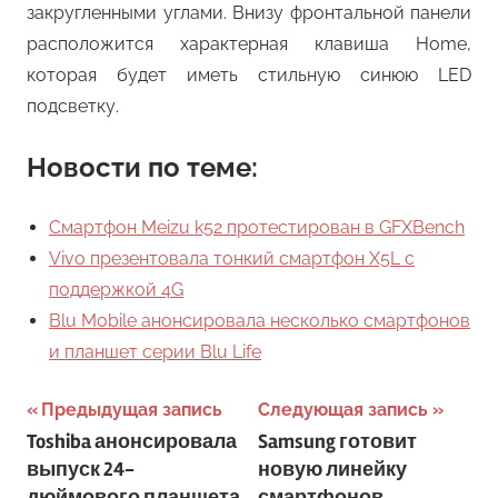
закругленными углами. Внизу фронтальной панели
расположится характерная клавиша Home,
которая будет иметь стильную синюю LED
подсветку.
Новости по теме:
Смартфон Meizu k52 протестирован в GFXBench
Vivo презентовала тонкий смартфон X5L с
поддержкой 4G
Blu Mobile анонсировала несколько смартфонов
и планшет серии Blu Life
Навигация
Предыдущая запись
Следующая запись
Toshiba анонсировала
Samsung готовит
по
выпуск 24-
новую линейку
дюймового планшета
смартфонов