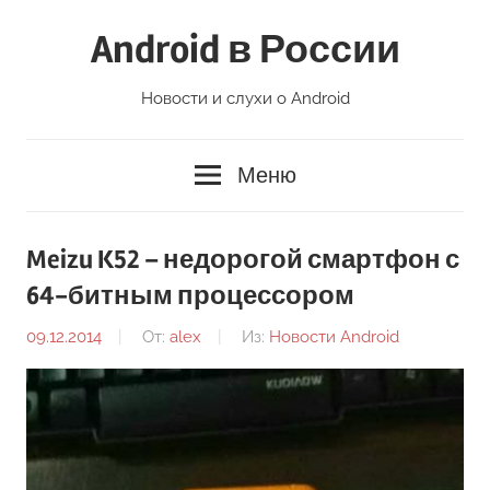
Перейти
Android в России
к
содержимому
Новости и слухи о Android
Меню
Meizu K52 – недорогой смартфон с
64-битным процессором
09.12.2014
От:
alex
Из:
Новости Android