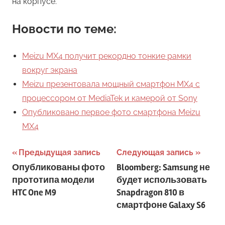
на корпусе.
Новости по теме:
Meizu MX4 получит рекордно тонкие рамки
вокруг экрана
Meizu презентовала мощный смартфон MX4 с
процессором от MediaTek и камерой от Sony
Опубликовано первое фото смартфона Meizu
MX4
Навигация
Предыдущая запись
Следующая запись
Опубликованы фото
Bloomberg: Samsung не
по
прототипа модели
будет использовать
записям
HTC One M9
Snapdragon 810 в
смартфоне Galaxy S6