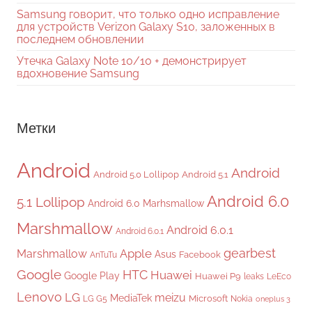
Samsung говорит, что только одно исправление
для устройств Verizon Galaxy S10, заложенных в
последнем обновлении
Утечка Galaxy Note 10/10 + демонстрирует
вдохновение Samsung
Метки
Android
Android
Android 5.0 Lollipop
Android 5.1
Android 6.0
5.1 Lollipop
Android 6.0 Marhsmallow
Marshmallow
Android 6.0.1
Android 6.0.1
gearbest
Apple
Marshmallow
Asus
Facebook
AnTuTu
Google
HTC
Huawei
Google Play
Huawei P9
leaks
LeEco
Lenovo
LG
meizu
MediaTek
Microsoft
LG G5
Nokia
oneplus 3