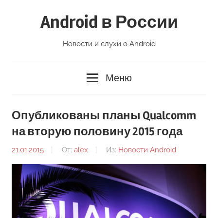
Перейти
Android в России
к
содержимому
Новости и слухи о Android
Меню
Опубликованы планы Qualcomm
на вторую половину 2015 года
21.01.2015
От:
alex
Из:
Новости Android