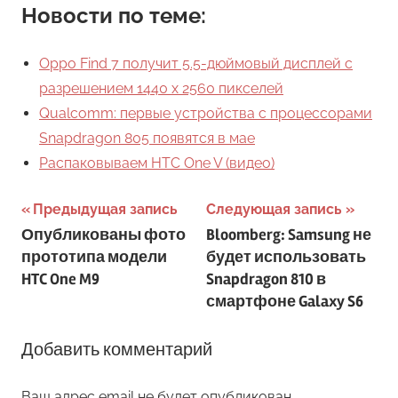
Новости по теме:
Oppo Find 7 получит 5.5-дюймовый дисплей с
разрешением 1440 x 2560 пикселей
Qualcomm: первые устройства с процессорами
Snapdragon 805 появятся в мае
Распаковываем HTC One V (видео)
Навигация
Предыдущая запись
Следующая запись
Опубликованы фото
Bloomberg: Samsung не
по
прототипа модели
будет использовать
записям
HTC One M9
Snapdragon 810 в
смартфоне Galaxy S6
Добавить комментарий
Ваш адрес email не будет опубликован.