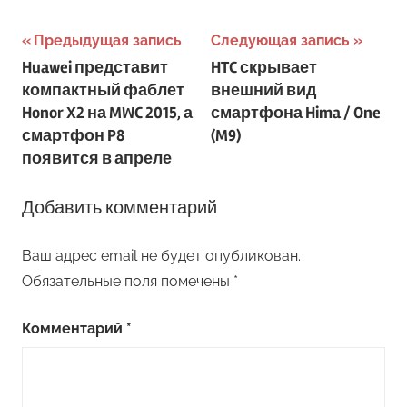
Навигация
Предыдущая запись
Следующая запись
Huawei представит
HTC скрывает
по
компактный фаблет
внешний вид
записям
Honor X2 на MWC 2015, а
смартфона Hima / One
смартфон P8
(M9)
появится в апреле
Добавить комментарий
Ваш адрес email не будет опубликован.
Обязательные поля помечены
*
Комментарий
*