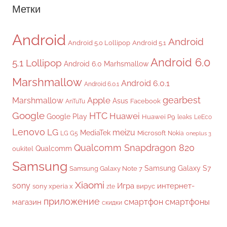
Метки
Android
Android
Android 5.0 Lollipop
Android 5.1
Android 6.0
5.1 Lollipop
Android 6.0 Marhsmallow
Marshmallow
Android 6.0.1
Android 6.0.1
gearbest
Apple
Marshmallow
Asus
Facebook
AnTuTu
Google
HTC
Huawei
Google Play
Huawei P9
leaks
LeEco
Lenovo
LG
meizu
MediaTek
Microsoft
LG G5
Nokia
oneplus 3
Qualcomm Snapdragon 820
Qualcomm
oukitel
Samsung
Samsung Galaxy S7
Samsung Galaxy Note 7
Xiaomi
sony
Игра
интернет-
sony xperia x
вирус
zte
приложение
смартфон
смартфоны
магазин
скидки