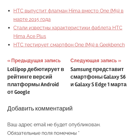
HTC выпустит флагман Hima вместо One (M9) в
марте 2015 года
Стали известны характеристики фаблета HTC
Hima Ace Plus
HTC тестирует смартфон One (M9) в Geekbench
Навигация
Предыдущая запись
Следующая запись
Lollipop дебютирует в
Samsung представит
по
рейтинге версий
смартфоны Galaxy S6
записям
платформы Android
и Galaxy S Edge 1 марта
от Google
Добавить комментарий
Ваш адрес email не будет опубликован.
Обязательные поля помечены
*