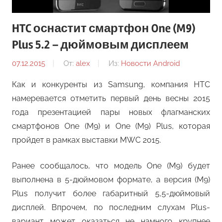
HTC оснастит смартфон One (M9)
Plus 5.2 – дюймовым дисплеем
07.12.2015
От:
alex
Из:
Новости Android
Как и конкуренты из Samsung, компания HTC
намеревается отметить первый день весны 2015
года презентацией пары новых флагманских
смартфонов One (M9) и One (M9) Plus, которая
пройдет в рамках выставки MWC 2015.
Ранее сообщалось, что модель One (M9) будет
выполнена в 5-дюймовом формате, а версия (M9)
Plus получит более габаритный 5,5-дюймовый
дисплей. Впрочем, по последним слухам Plus-
вариант может оказаться не намного крупнее