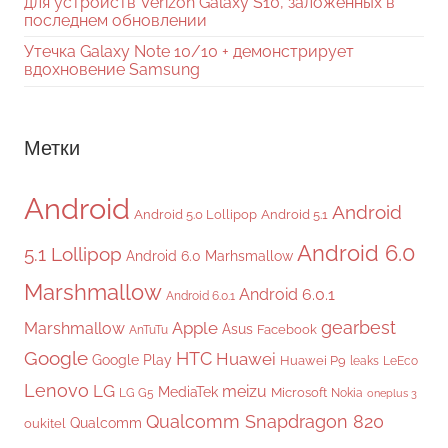
для устройств Verizon Galaxy S10, заложенных в
последнем обновлении
Утечка Galaxy Note 10/10 + демонстрирует
вдохновение Samsung
Метки
Android
Android
Android 5.0 Lollipop
Android 5.1
Android 6.0
5.1 Lollipop
Android 6.0 Marhsmallow
Marshmallow
Android 6.0.1
Android 6.0.1
gearbest
Apple
Marshmallow
Asus
Facebook
AnTuTu
Google
HTC
Huawei
Google Play
Huawei P9
leaks
LeEco
Lenovo
LG
meizu
MediaTek
Microsoft
LG G5
Nokia
oneplus 3
Qualcomm Snapdragon 820
Qualcomm
oukitel