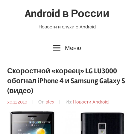
Перейти
Android в России
к
содержимому
Новости и слухи о Android
Меню
Скоростной «кореец» LG LU3000
обогнал iPhone 4 и Samsung Galaxy S
(видео)
30.11.2010
От:
alex
Из:
Новости Android