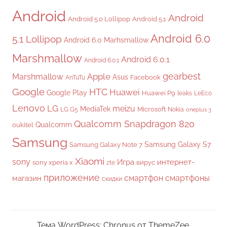
Android
Android
Android 5.0 Lollipop
Android 5.1
Android 6.0
5.1 Lollipop
Android 6.0 Marhsmallow
Marshmallow
Android 6.0.1
Android 6.0.1
gearbest
Apple
Marshmallow
Asus
Facebook
AnTuTu
Google
HTC
Huawei
Google Play
Huawei P9
leaks
LeEco
Lenovo
LG
meizu
MediaTek
Microsoft
LG G5
Nokia
oneplus 3
Qualcomm Snapdragon 820
Qualcomm
oukitel
Samsung
Samsung Galaxy S7
Samsung Galaxy Note 7
Xiaomi
sony
Игра
интернет-
sony xperia x
вирус
zte
приложение
смартфон
смартфоны
магазин
скидки
Тема WordPress: Chronus от ThemeZee.