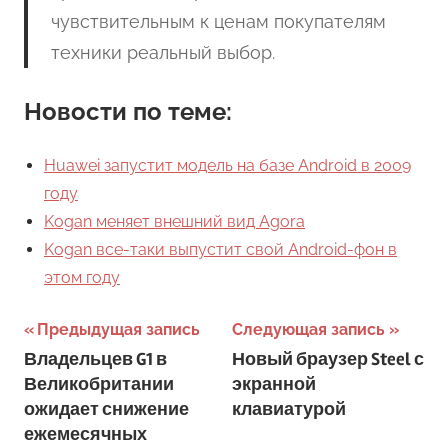
чувствительным к ценам покупателям
техники реальный выбор.
Новости по теме:
Huawei запустит модель на базе Android в 2009
году
Kogan меняет внешний вид Agora
Kogan все-таки выпустит свой Android-фон в
этом году
Навигация
Предыдущая запись
Следующая запись
Владельцев G1 в
Новый браузер Steel с
по
Великобритании
экранной
записям
ожидает снижение
клавиатурой
ежемесячных