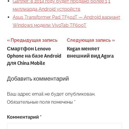
Gartner: в 2014 году будет продано более 1,1
миллиарда Android устройств
Asus Transformer Pad TF502T — Android вариант
Windows модели VivoTab TF600T
Навигация
Предыдущая запись
Следующая запись
Смартфон Lenovo
Kogan меняет
по
Ophone на базе Android
внешний вид Agora
записям
для China Mobile
Добавить комментарий
Ваш адрес email не будет опубликован.
Обязательные поля помечены
*
Комментарий
*