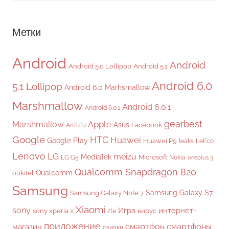
Метки
Android
Android
Android 5.0 Lollipop
Android 5.1
Android 6.0
5.1 Lollipop
Android 6.0 Marhsmallow
Marshmallow
Android 6.0.1
Android 6.0.1
gearbest
Apple
Marshmallow
Asus
Facebook
AnTuTu
Google
HTC
Huawei
Google Play
Huawei P9
leaks
LeEco
Lenovo
LG
meizu
MediaTek
Microsoft
LG G5
Nokia
oneplus 3
Qualcomm Snapdragon 820
Qualcomm
oukitel
Samsung
Samsung Galaxy S7
Samsung Galaxy Note 7
Xiaomi
sony
Игра
интернет-
sony xperia x
вирус
zte
приложение
смартфон
смартфоны
магазин
скидки