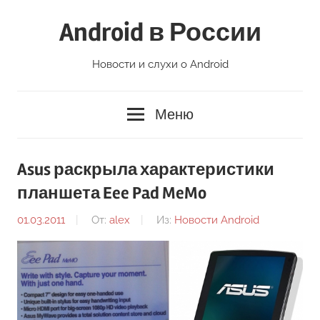
Перейти
Android в России
к
содержимому
Новости и слухи о Android
Меню
Asus раскрыла характеристики
планшета Eee Pad MeMo
01.03.2011
От:
alex
Из:
Новости Android