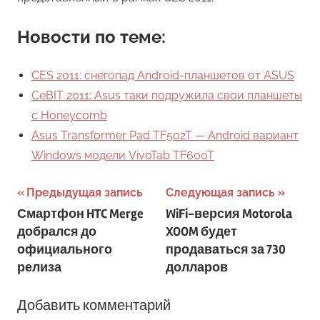
Новости по теме:
CES 2011: снегопад Android-планшетов от ASUS
CeBIT 2011: Asus таки подружила свои планшеты
с Honeycomb
Asus Transformer Pad TF502T — Android вариант
Windows модели VivoTab TF600T
Навигация
Предыдущая запись
Следующая запись
Смартфон HTC Merge
WiFi-версия Motorola
по
добрался до
XOOM будет
записям
официального
продаваться за 730
релиза
долларов
Добавить комментарий