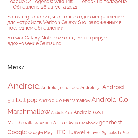
League Of Legends: Wild Rift — Теперь на телефоне
— Обновлено 26 августа 2021 г.
Samsung говорит, что только одно исправление
для устройств Verizon Galaxy S10, заложенных в
последнем обновлении
Утечка Galaxy Note 10/10 + демонстрирует
вдохновение Samsung
Метки
Android
Android
Android 5.0 Lollipop
Android 5.1
Android 6.0
5.1 Lollipop
Android 6.0 Marhsmallow
Marshmallow
Android 6.0.1
Android 6.0.1
gearbest
Apple
Marshmallow
Asus
Facebook
AnTuTu
Google
HTC
Huawei
Google Play
Huawei P9
leaks
LeEco