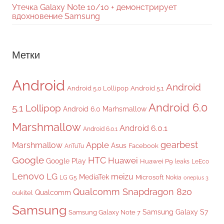
Утечка Galaxy Note 10/10 + демонстрирует
вдохновение Samsung
Метки
Android
Android
Android 5.0 Lollipop
Android 5.1
Android 6.0
5.1 Lollipop
Android 6.0 Marhsmallow
Marshmallow
Android 6.0.1
Android 6.0.1
gearbest
Apple
Marshmallow
Asus
Facebook
AnTuTu
Google
HTC
Huawei
Google Play
Huawei P9
leaks
LeEco
Lenovo
LG
meizu
MediaTek
Microsoft
LG G5
Nokia
oneplus 3
Qualcomm Snapdragon 820
Qualcomm
oukitel
Samsung
Samsung Galaxy S7
Samsung Galaxy Note 7