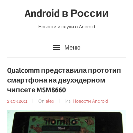
Перейти
Android в России
к
содержимому
Новости и слухи о Android
Меню
Qualcomm представила прототип
смартфона на двухядерном
чипсете MSM8660
23.03.2011
От:
alex
Из:
Новости Android