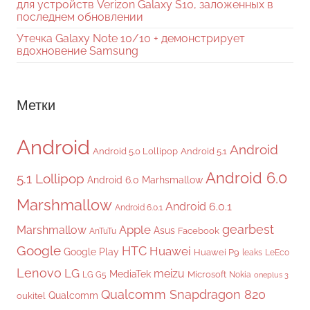
для устройств Verizon Galaxy S10, заложенных в
последнем обновлении
Утечка Galaxy Note 10/10 + демонстрирует
вдохновение Samsung
Метки
Android
Android
Android 5.0 Lollipop
Android 5.1
Android 6.0
5.1 Lollipop
Android 6.0 Marhsmallow
Marshmallow
Android 6.0.1
Android 6.0.1
gearbest
Apple
Marshmallow
Asus
Facebook
AnTuTu
Google
HTC
Huawei
Google Play
Huawei P9
leaks
LeEco
Lenovo
LG
meizu
MediaTek
Microsoft
LG G5
Nokia
oneplus 3
Qualcomm Snapdragon 820
Qualcomm
oukitel