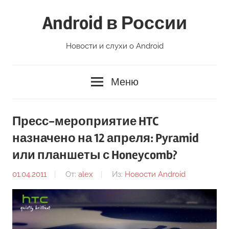
Перейти
Android в России
к
содержимому
Новости и слухи о Android
Меню
Пресс-мероприятие HTC
назначено на 12 апреля: Pyramid
или планшеты с Honeycomb?
01.04.2011
От:
alex
Из:
Новости Android