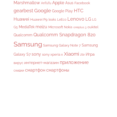
Apple
Marshmallow
Asus
Facebook
AnTuTu
gearbest
Google
HTC
Google Play
Lenovo
Huawei
LG
Huawei P9
leaks
LeEco
LG
meizu
MediaTek
Microsoft
oukitel
G5
Nokia
oneplus 3
Qualcomm Snapdragon 820
Qualcomm
Samsung
Samsung
Samsung Galaxy Note 7
Xiaomi
sony
Galaxy S7
Игра
sony xperia x
zte
приложение
интернет-магазин
вирус
смартфон
смартфоны
скидки