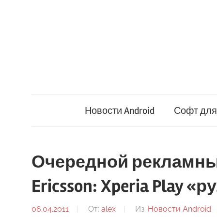
Перейти
к
содержимому
Новости Android
Софт для 
Очередной рекламный
Ericsson: Xperia Play «
06.04.2011
От:
alex
Из:
Новости Android