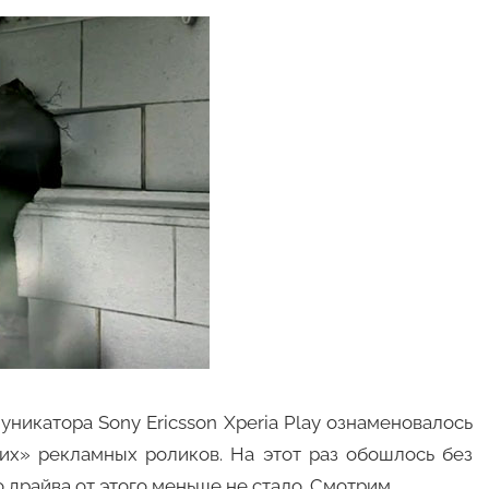
никатора Sony Ericsson Xperia Play ознаменовалось
х» рекламных роликов. На этот раз обошлось без
 драйва от этого меньше не стало. Смотрим…