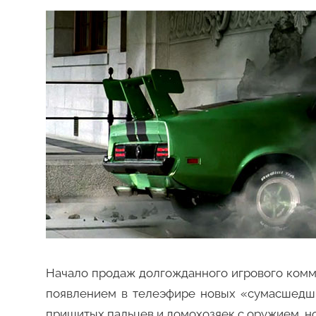
Начало продаж долгожданного игрового комму
появлением в телеэфире новых «сумасшедши
пришитых пальцев и домохозяек с оружием, но