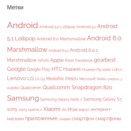
Метки
Android
Android
Android 5.0 Lollipop
Android 5.1
Android 6.0
5.1 Lollipop
Android 6.0 Marhsmallow
Marshmallow
Android 6.0.1
Android 6.0.1
gearbest
Apple
Marshmallow
Asus
Facebook
AnTuTu
Google
HTC
Huawei
Google Play
Huawei P9
leaks
LeEco
Lenovo
LG
meizu
MediaTek
Microsoft
LG G5
Nokia
oneplus 3
Qualcomm Snapdragon 820
Qualcomm
oukitel
Samsung
Samsung Galaxy S7
Samsung Galaxy Note 7
Xiaomi
sony
Игра
интернет-
sony xperia x
вирус
zte
приложение
смартфон
смартфоны
магазин
скидки