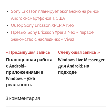
Sony Ericsson планирует экспансию на рынок
Android-смартфонов в США
Обзор Sony Ericsson XPERIA Neo
Превью: Sony Ericsson Xperia Neo – первое
знакомство с наследником Vivaz
Навигация
Предыдущая запись
Следующая запись
Полноценная работа
Windows Live Messenger
по
с Android-
для Android: на
записям
приложениями в
подходе
Windows – уже
реальность
3 комментария