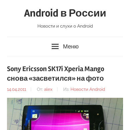
Перейти
Android в России
к
содержимому
Новости и слухи о Android
Меню
Sony Ericsson SK17i Xperia Mango
снова «засветился» на фото
14.04.2011
От:
alex
Из:
Новости Android