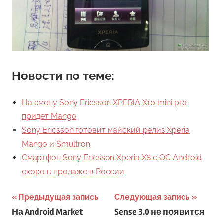
Новости по теме:
На смену Sony Ericsson XPERIA X10 mini pro
придет Mango
Sony Ericsson готовит майский релиз Xperia
Mango и Smultron
Смартфон Sony Ericsson Xperia X8 с ОС Android
скоро в продаже в России
Навигация
Предыдущая запись
Следующая запись
На Android Market
Sense 3.0 не появится
по