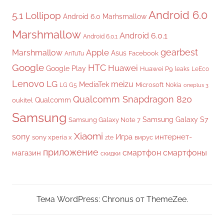
Android 6.0
5.1 Lollipop
Android 6.0 Marhsmallow
Marshmallow
Android 6.0.1
Android 6.0.1
gearbest
Apple
Marshmallow
Asus
Facebook
AnTuTu
Google
HTC
Huawei
Google Play
Huawei P9
leaks
LeEco
Lenovo
LG
meizu
MediaTek
Microsoft
LG G5
Nokia
oneplus 3
Qualcomm Snapdragon 820
Qualcomm
oukitel
Samsung
Samsung Galaxy S7
Samsung Galaxy Note 7
Xiaomi
sony
Игра
интернет-
sony xperia x
вирус
zte
приложение
смартфон
смартфоны
магазин
скидки
Тема WordPress: Chronus от ThemeZee.