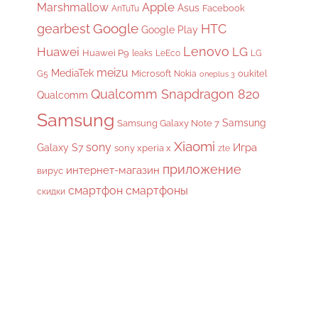
Apple
Marshmallow
Asus
Facebook
AnTuTu
gearbest
Google
HTC
Google Play
Lenovo
Huawei
LG
Huawei P9
leaks
LeEco
LG
meizu
MediaTek
Microsoft
oukitel
G5
Nokia
oneplus 3
Qualcomm Snapdragon 820
Qualcomm
Samsung
Samsung
Samsung Galaxy Note 7
Xiaomi
sony
Galaxy S7
Игра
sony xperia x
zte
приложение
интернет-магазин
вирус
смартфон
смартфоны
скидки