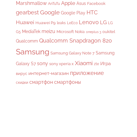
Apple
Marshmallow
Asus
Facebook
AnTuTu
gearbest
Google
HTC
Google Play
Lenovo
Huawei
LG
Huawei P9
leaks
LeEco
LG
meizu
MediaTek
Microsoft
oukitel
G5
Nokia
oneplus 3
Qualcomm Snapdragon 820
Qualcomm
Samsung
Samsung
Samsung Galaxy Note 7
Xiaomi
sony
Galaxy S7
Игра
sony xperia x
zte
приложение
интернет-магазин
вирус
смартфон
смартфоны
скидки