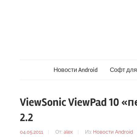
Перейти
к
содержимому
Новости Android
Софт для 
ViewSonic ViewPad 10 «п
2.2
04.05.2011
От:
alex
Из:
Новости Android