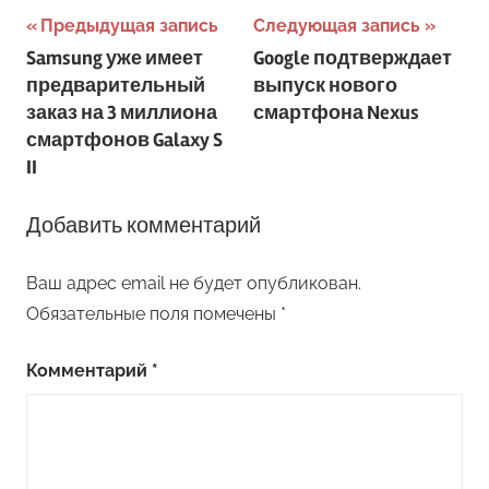
Навигация
Предыдущая запись
Следующая запись
Samsung уже имеет
Google подтверждает
по
предварительный
выпуск нового
записям
заказ на 3 миллиона
смартфона Nexus
смартфонов Galaxy S
II
Добавить комментарий
Ваш адрес email не будет опубликован.
Обязательные поля помечены
*
Комментарий
*