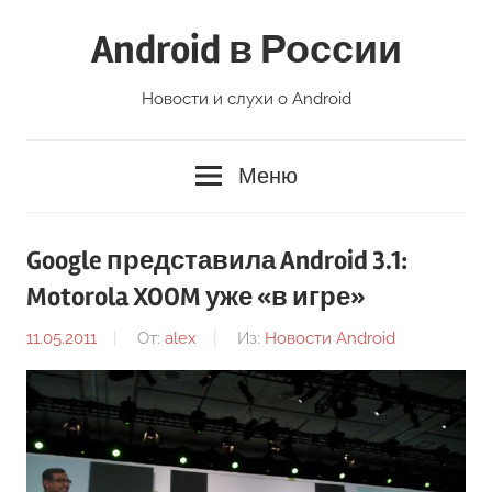
Перейти
Android в России
к
содержимому
Новости и слухи о Android
Меню
Google представила Android 3.1:
Motorola XOOM уже «в игре»
11.05.2011
От:
alex
Из:
Новости Android