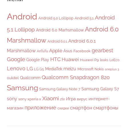
Android
Android
Android 5.0 Lollipop
Android 5.1
Android 6.0
5.1 Lollipop
Android 6.0 Marhsmallow
Marshmallow
Android 6.0.1
Android 6.0.1
gearbest
Apple
Marshmallow
Asus
Facebook
AnTuTu
Google
HTC
Huawei
Google Play
Huawei P9
leaks
LeEco
Lenovo
LG
meizu
MediaTek
Microsoft
LG G5
Nokia
oneplus 3
Qualcomm Snapdragon 820
Qualcomm
oukitel
Samsung
Samsung Galaxy S7
Samsung Galaxy Note 7
Xiaomi
sony
Игра
интернет-
sony xperia x
вирус
zte
приложение
смартфон
смартфоны
магазин
скидки