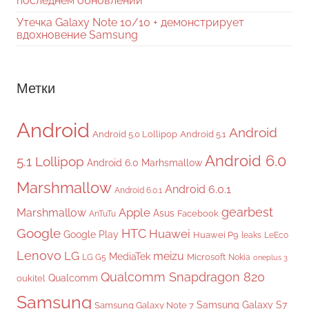
последнем обновлении
Утечка Galaxy Note 10/10 + демонстрирует
вдохновение Samsung
Метки
Android
Android
Android 5.0 Lollipop
Android 5.1
Android 6.0
5.1 Lollipop
Android 6.0 Marhsmallow
Marshmallow
Android 6.0.1
Android 6.0.1
gearbest
Apple
Marshmallow
Asus
Facebook
AnTuTu
Google
HTC
Huawei
Google Play
Huawei P9
leaks
LeEco
Lenovo
LG
meizu
MediaTek
Microsoft
LG G5
Nokia
oneplus 3
Qualcomm Snapdragon 820
Qualcomm
oukitel
Samsung
Samsung Galaxy S7
Samsung Galaxy Note 7