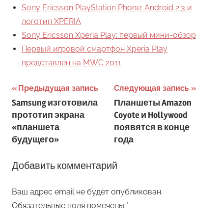
Sony Ericsson PlayStation Phone: Android 2.3 и
логотип XPERIA
Sony Ericsson Xperia Play: первый мини-обзор
Первый игровой смартфон Xperia Play
представлен на МWС 2011
Навигация
Предыдущая запись
Следующая запись
Samsung изготовила
Планшеты Amazon
по
прототип экрана
Coyote и Hollywood
записям
«планшета
появятся в конце
будущего»
года
Добавить комментарий
Ваш адрес email не будет опубликован.
Обязательные поля помечены
*