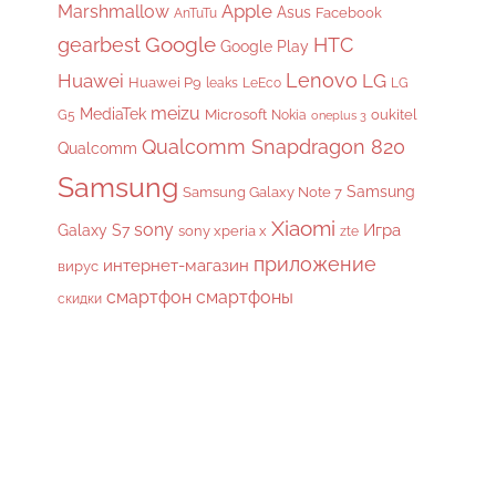
Apple
Marshmallow
Asus
Facebook
AnTuTu
gearbest
Google
HTC
Google Play
Lenovo
Huawei
LG
Huawei P9
leaks
LeEco
LG
meizu
MediaTek
Microsoft
oukitel
G5
Nokia
oneplus 3
Qualcomm Snapdragon 820
Qualcomm
Samsung
Samsung
Samsung Galaxy Note 7
Xiaomi
sony
Galaxy S7
Игра
sony xperia x
zte
приложение
интернет-магазин
вирус
смартфон
смартфоны
скидки