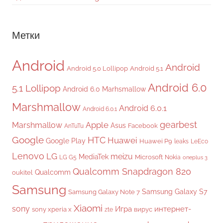
Метки
Android
Android
Android 5.0 Lollipop
Android 5.1
Android 6.0
5.1 Lollipop
Android 6.0 Marhsmallow
Marshmallow
Android 6.0.1
Android 6.0.1
gearbest
Apple
Marshmallow
Asus
Facebook
AnTuTu
Google
HTC
Huawei
Google Play
Huawei P9
leaks
LeEco
Lenovo
LG
meizu
MediaTek
Microsoft
LG G5
Nokia
oneplus 3
Qualcomm Snapdragon 820
Qualcomm
oukitel
Samsung
Samsung Galaxy S7
Samsung Galaxy Note 7
Xiaomi
sony
Игра
интернет-
sony xperia x
вирус
zte