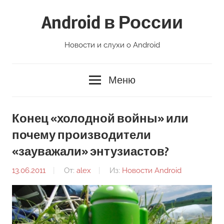
Перейти
Android в России
к
содержимому
Новости и слухи о Android
Меню
Конец «холодной войны» или
почему производители
«зауважали» энтузиастов?
13.06.2011
От:
alex
Из:
Новости Android