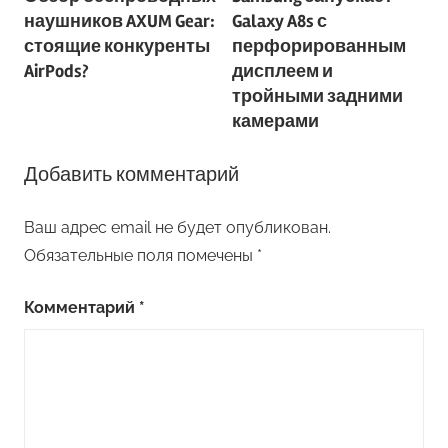
по
наушников AXUM Gear:
Galaxy A8s с
записям
стоящие конкуренты
перфорированным
AirPods?
дисплеем и
тройными задними
камерами
Добавить комментарий
Ваш адрес email не будет опубликован.
Обязательные поля помечены
*
Комментарий
*