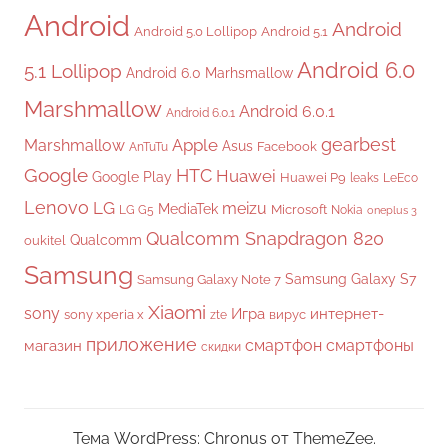
Android
Android
Android 5.0 Lollipop
Android 5.1
Android 6.0
5.1 Lollipop
Android 6.0 Marhsmallow
Marshmallow
Android 6.0.1
Android 6.0.1
gearbest
Apple
Marshmallow
Asus
Facebook
AnTuTu
Google
HTC
Huawei
Google Play
Huawei P9
leaks
LeEco
Lenovo
LG
meizu
MediaTek
Microsoft
LG G5
Nokia
oneplus 3
Qualcomm Snapdragon 820
Qualcomm
oukitel
Samsung
Samsung Galaxy S7
Samsung Galaxy Note 7
Xiaomi
sony
Игра
интернет-
sony xperia x
вирус
zte
приложение
смартфон
смартфоны
магазин
скидки
Тема WordPress: Chronus от ThemeZee.