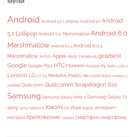
Метки
Android
Android
Android 5.0 Lollipop
Android 5.1
Android 6.0
5.1 Lollipop
Android 6.0 Marhsmallow
Marshmallow
Android 6.0.1
Android 6.0.1
gearbest
Apple
Marshmallow
Asus
Facebook
AnTuTu
Google
HTC
Huawei
Google Play
Huawei P9
leaks
LeEco
Lenovo
LG
meizu
MediaTek
Microsoft
LG G5
Nokia
oneplus 3
Qualcomm Snapdragon 820
Qualcomm
oukitel
Samsung
Samsung Galaxy S7
Samsung Galaxy Note 7
Xiaomi
sony
Игра
интернет-
sony xperia x
вирус
zte
приложение
смартфон
смартфоны
магазин
скидки