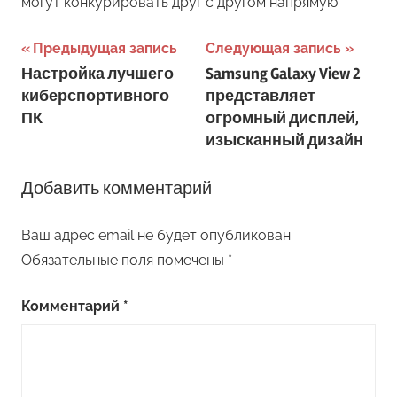
могут конкурировать друг с другом напрямую.
Навигация
Предыдущая запись
Следующая запись
Настройка лучшего
Samsung Galaxy View 2
по
киберспортивного
представляет
записям
ПК
огромный дисплей,
изысканный дизайн
Добавить комментарий
Ваш адрес email не будет опубликован.
Обязательные поля помечены
*
Комментарий
*