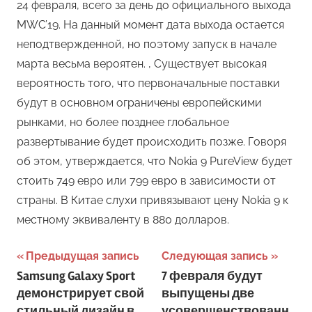
24 февраля, всего за день до официального выхода
MWC’19. На данный момент дата выхода остается
неподтвержденной, но поэтому запуск в начале
марта весьма вероятен. , Существует высокая
вероятность того, что первоначальные поставки
будут в основном ограничены европейскими
рынками, но более позднее глобальное
развертывание будет происходить позже. Говоря
об этом, утверждается, что Nokia 9 PureView будет
стоить 749 евро или 799 евро в зависимости от
страны. В Китае слухи привязывают цену Nokia 9 к
местному эквиваленту в 880 долларов.
Навигация
Предыдущая запись
Следующая запись
Samsung Galaxy Sport
7 февраля будут
по
демонстрирует свой
выпущены две
стильный дизайн в
усовершенствованн