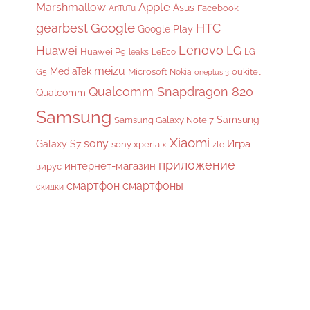
Apple
Marshmallow
Asus
Facebook
AnTuTu
gearbest
Google
HTC
Google Play
Lenovo
Huawei
LG
Huawei P9
leaks
LeEco
LG
meizu
MediaTek
Microsoft
oukitel
G5
Nokia
oneplus 3
Qualcomm Snapdragon 820
Qualcomm
Samsung
Samsung
Samsung Galaxy Note 7
Xiaomi
sony
Galaxy S7
Игра
sony xperia x
zte
приложение
интернет-магазин
вирус
смартфон
смартфоны
скидки