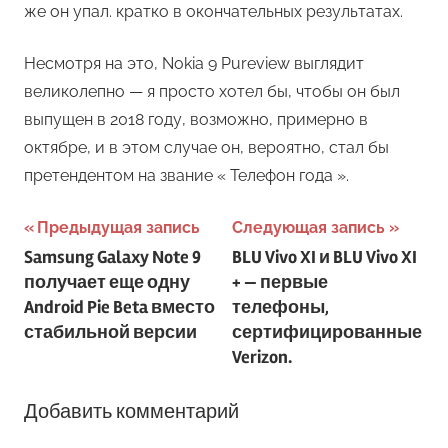
же он упал. кратко в окончательных результатах.
Несмотря на это, Nokia 9 Pureview выглядит
великолепно — я просто хотел бы, чтобы он был
выпущен в 2018 году, возможно, примерно в
октябре, и в этом случае он, вероятно, стал бы
претендентом на звание « Телефон года ».
Навигация
Предыдущая запись
Следующая запись
Samsung Galaxy Note 9
BLU Vivo XI и BLU Vivo XI
по
получает еще одну
+ — первые
записям
Android Pie Beta вместо
телефоны,
стабильной версии
сертифицированные
Verizon.
Добавить комментарий