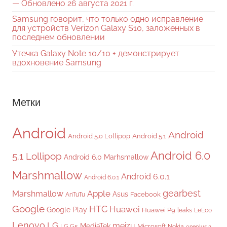
— Обновлено 26 августа 2021 г.
Samsung говорит, что только одно исправление
для устройств Verizon Galaxy S10, заложенных в
последнем обновлении
Утечка Galaxy Note 10/10 + демонстрирует
вдохновение Samsung
Метки
Android
Android
Android 5.0 Lollipop
Android 5.1
Android 6.0
5.1 Lollipop
Android 6.0 Marhsmallow
Marshmallow
Android 6.0.1
Android 6.0.1
gearbest
Apple
Marshmallow
Asus
Facebook
AnTuTu
Google
HTC
Huawei
Google Play
Huawei P9
leaks
LeEco
Lenovo
LG
meizu
MediaTek
Microsoft
LG G5
Nokia
oneplus 3