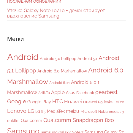
последнем обновлении
Утечка Galaxy Note 10/10 + демонстрирует
вдохновение Samsung
Метки
Android
Android
Android 5.0 Lollipop
Android 5.1
Android 6.0
5.1 Lollipop
Android 6.0 Marhsmallow
Marshmallow
Android 6.0.1
Android 6.0.1
gearbest
Apple
Marshmallow
Asus
Facebook
AnTuTu
Google
HTC
Huawei
Google Play
Huawei P9
leaks
LeEco
Lenovo
LG
meizu
MediaTek
Microsoft
LG G5
Nokia
oneplus 3
Qualcomm Snapdragon 820
Qualcomm
oukitel
Samsung
Samsung Galaxy S7
Samsung Galaxy Note 7