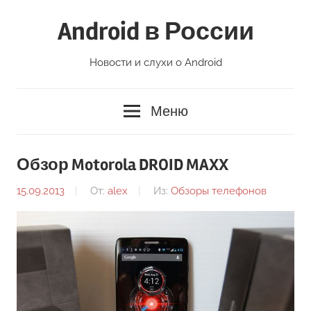
Перейти
Android в России
к
содержимому
Новости и слухи о Android
Меню
Обзор Motorola DROID MAXX
15.09.2013
От:
alex
Из:
Обзоры телефонов