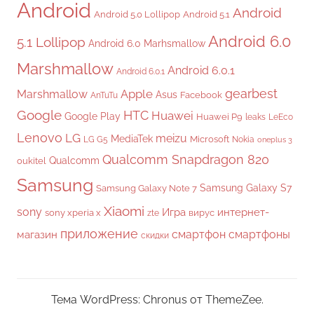
Android
Android
Android 5.0 Lollipop
Android 5.1
Android 6.0
5.1 Lollipop
Android 6.0 Marhsmallow
Marshmallow
Android 6.0.1
Android 6.0.1
gearbest
Apple
Marshmallow
Asus
Facebook
AnTuTu
Google
HTC
Huawei
Google Play
Huawei P9
leaks
LeEco
Lenovo
LG
meizu
MediaTek
Microsoft
LG G5
Nokia
oneplus 3
Qualcomm Snapdragon 820
Qualcomm
oukitel
Samsung
Samsung Galaxy S7
Samsung Galaxy Note 7
Xiaomi
sony
Игра
интернет-
sony xperia x
вирус
zte
приложение
смартфон
смартфоны
магазин
скидки
Тема WordPress: Chronus от ThemeZee.