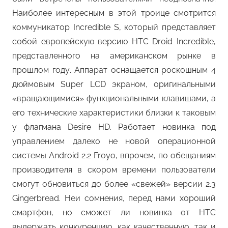
Наиболее интересным в этой троице смотрится
коммуникатор Incredible S, который представляет
собой европейскую версию HTC Droid Incredible,
представленного на американском рынке в
прошлом году. Аппарат оснащается роскошным 4
дюймовым Super LCD экраном, оригинальными
«вращающимися» функциональными клавишами, а
его технические характеристики близки к таковым
у флагмана Desire HD. Работает новинка под
управлением далеко не новой операционной
системы Android 2.2 Froyo, впрочем, по обещаниям
производителя в скором времени пользователи
смогут обновиться до более «свежей» версии 2.3
Gingerbread. Неи сомнения, перед нами хороший
смартфон, но сможет ли новинка от HTC
выдержать конкуренцию, как качественную, так и