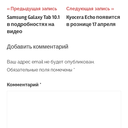
Навигация
Предыдущая запись
Следующая запись
Samsung Galaxy Tab 10.1
Kyocera Echo появится
по
в подробностях на
в рознице 17 апреля
записям
видео
Добавить комментарий
Ваш адрес email не будет опубликован.
Обязательные поля помечены
*
Комментарий
*