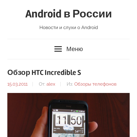
Перейти
Android в России
к
содержимому
Новости и слухи о Android
Меню
Обзор HTC Incredible S
15.03.2011
От:
alex
Из:
Обзоры телефонов