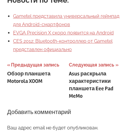
Новости по теме:
Gametel представила универсальный геймпад
для Android-смартфонов
EVGA Precision X скоро появится на Android
CES 2012: Bluetooth-контроллер от Gametel
представлен официально
Навигация
Предыдущая запись
Следующая запись
Обзор планшета
Asus раскрыла
по
Motorola XOOM
характеристики
записям
планшета Eee Pad
MeMo
Добавить комментарий
Ваш адрес email не будет опубликован.