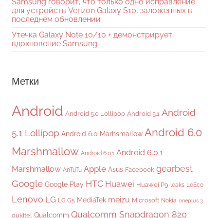
Samsung говорит, что только одно исправление
для устройств Verizon Galaxy S10, заложенных в
последнем обновлении
Утечка Galaxy Note 10/10 + демонстрирует
вдохновение Samsung
Метки
Android
Android
Android 5.0 Lollipop
Android 5.1
Android 6.0
5.1 Lollipop
Android 6.0 Marhsmallow
Marshmallow
Android 6.0.1
Android 6.0.1
gearbest
Apple
Marshmallow
Asus
Facebook
AnTuTu
Google
HTC
Huawei
Google Play
Huawei P9
leaks
LeEco
Lenovo
LG
meizu
MediaTek
Microsoft
LG G5
Nokia
oneplus 3
Qualcomm Snapdragon 820
Qualcomm
oukitel