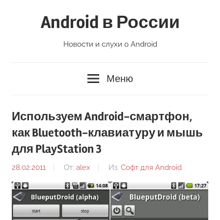
Перейти
Android в России
к
содержимому
Новости и слухи о Android
Меню
Используем Android-смартфон,
как Bluetooth-клавиатуру и мышь
для PlayStation 3
28.02.2011
От:
alex
Из:
Софт для Android